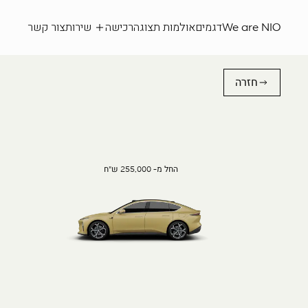
We are NIO
דגמים
אולמות תצוגה
רכישה
שירות
צור קשר
חזרה
החל מ- 255,000 ש"ח