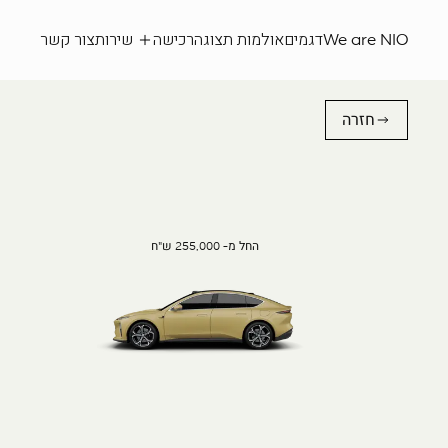
We are NIO
דגמים
אולמות תצוגה
רכישה
שירות
צור קשר
חזרה
החל מ- 255,000 ש"ח