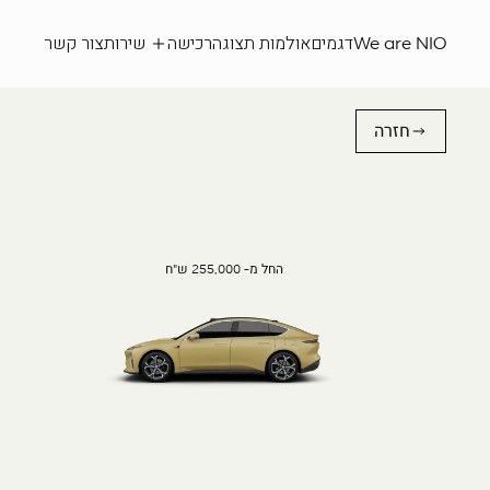
We are NIO
דגמים
אולמות תצוגה
רכישה
שירות
צור קשר
חזרה
החל מ- 255,000 ש"ח