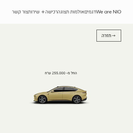
We are NIO
דגמים
אולמות תצוגה
רכישה
שירות
צור קשר
חזרה
החל מ- 255,000 ש"ח