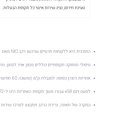
טעינת חירום, נציג שירות אישי כל תקופת הבעלות.
התוכנית היא ללקוחות פרטיים שרכשו רכב NIO מאת דלק מוטורס ולמשך תקופת הבעלות שלהם ברכב או עד תום תקופת האחריות (המוקדם מבניהם) ובכפוף לתקנון התוכנית.
טיפולי תחזוקה תקופתיים כוללים מסנן אויר למזגן, נוזל 
אחריות היצרן כפופה למגבלת ק"מ (ומשכה 60 חודשים או 150,000 ק"מ (המוקדם מבינהם)).
למעט דגם eS8 עבורו משך תקופת האחריות הינו ל-72 חודשים (6 שנים) או 150,000 ק"מ (המוקדם מבינהם)
במקרה של תאונה, גרירת הרכב תתבצע למרכז שירות 