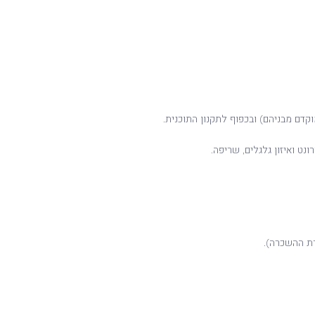
ונט ואיזון גלגלים, שריפה.
ת ההשכרה).