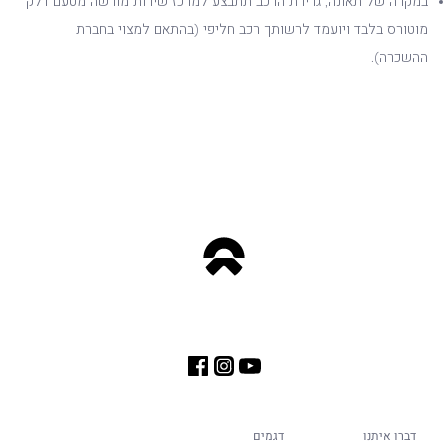
במקרה של תאונה, גרירת הרכב תתבצע למרכז שירות מורשה מטעם דלק
מוטורס בלבד ויועמד לרשותך רכב חליפי (בהתאם למצוי בחברת
ההשכרה).
דברו איתנו
דגמים