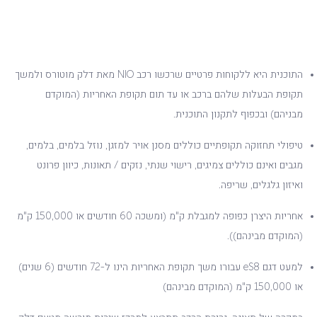
התוכנית היא ללקוחות פרטיים שרכשו רכב NIO מאת דלק מוטורס ולמשך
תקופת הבעלות שלהם ברכב או עד תום תקופת האחריות (המוקדם
מבניהם) ובכפוף לתקנון התוכנית.
טיפולי תחזוקה תקופתיים כוללים מסנן אויר למזגן, נוזל בלמים, בלמים,
מגבים ואינם כוללים צמיגים, רישוי שנתי, נזקים / תאונות, כיוון פרונט
ואיזון גלגלים, שריפה.
אחריות היצרן כפופה למגבלת ק"מ (ומשכה 60 חודשים או 150,000 ק"מ
(המוקדם מבינהם)).
למעט דגם eS8 עבורו משך תקופת האחריות הינו ל-72 חודשים (6 שנים)
או 150,000 ק"מ (המוקדם מבינהם)