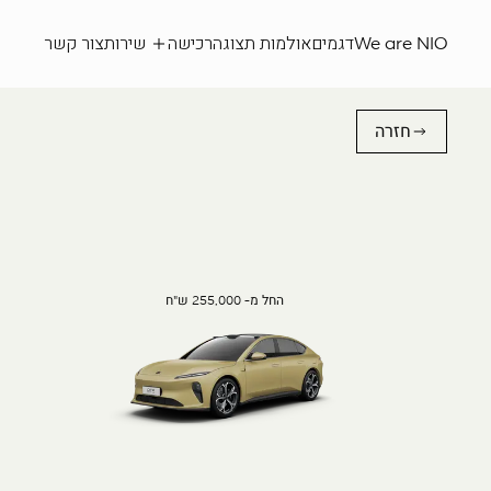
We are NIO
דגמים
אולמות תצוגה
רכישה
שירות
צור קשר
חזרה
החל מ- 255,000 ש"ח