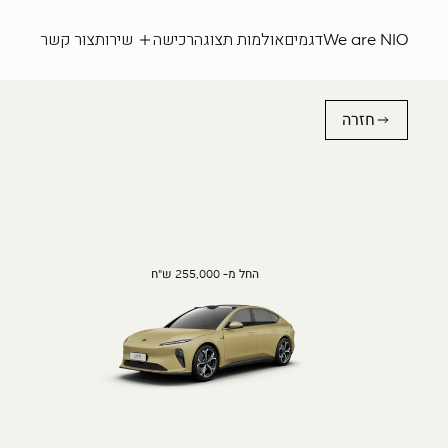
We are NIO
דגמים
אולמות תצוגה
רכישה
שירות
צור קשר
חזרה
החל מ- 255,000 ש"ח