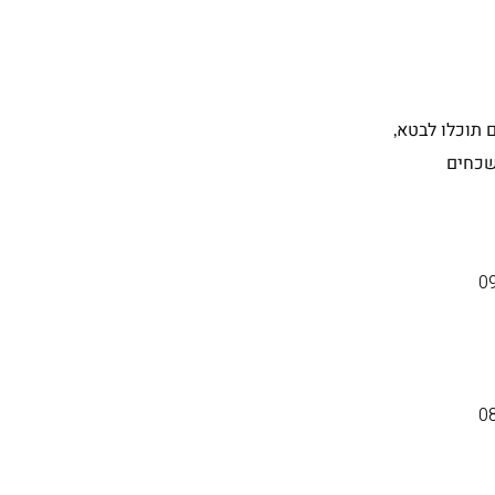
 הפתוח שלנו ולהתרשם ממגוון דגמי NIO. במתחם תוכלו לבטא,