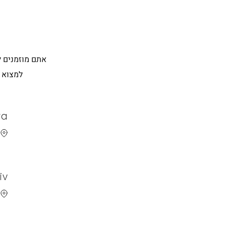
למצוא השרא
ya
א
iv
ה